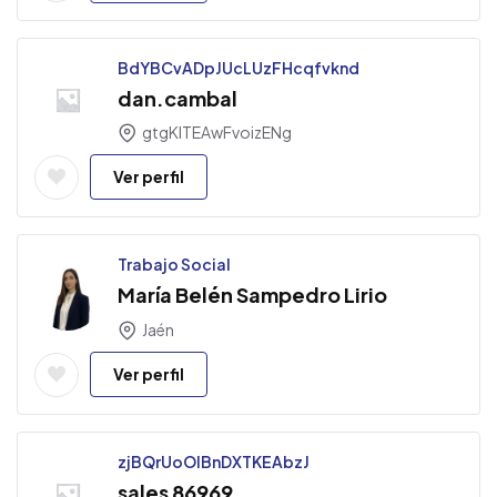
BdYBCvADpJUcLUzFHcqfvknd
dan.cambal
gtgKITEAwFvoizENg
Ver perfil
Trabajo Social
María Belén Sampedro Lirio
Jaén
Ver perfil
zjBQrUoOlBnDXTKEAbzJ
sales 86969