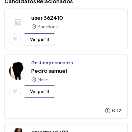
Candidatos Relacionados
user 362410
Barcelona
Ver perfil
Gestión y economia
Pedro samuel
Merlo
Ver perfil
€
1121