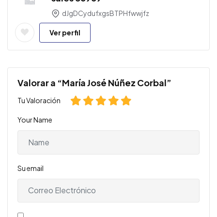
dJgDCydufxgsBTPHfwwjfz
Ver perfil
Valorar a “María José Núñez Corbal”
Tu Valoración
Your Name
Su email