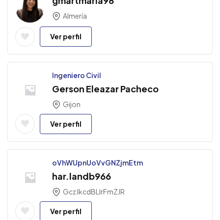
gmartmaria98
Almería
Ver perfil
Ingeniero Civil
Gerson Eleazar Pacheco
Gijon
Ver perfil
oVhWUpnUoVvGNZjmEtm
har.landb966
GczJkcdBLlrFmZJR
Ver perfil